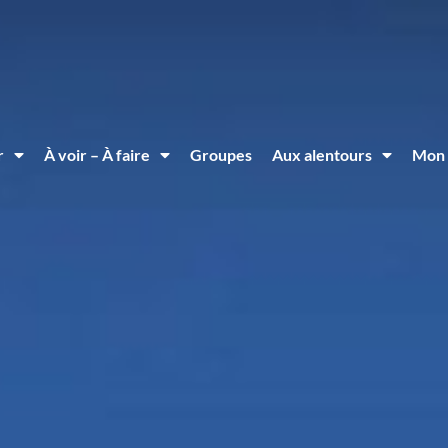
r
À voir – À faire
Groupes
Aux alentours
Mon 