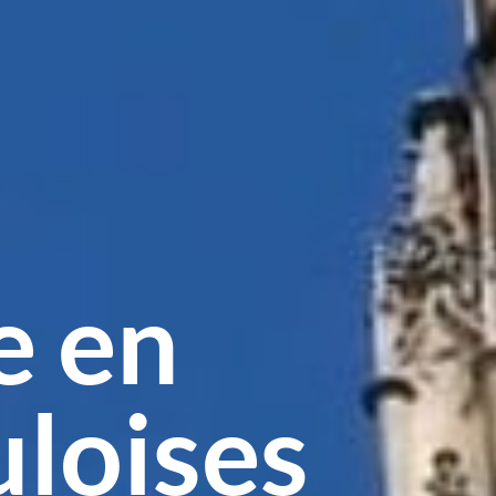
e en
uloises