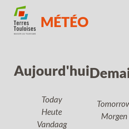
MÉTÉO
Aujourd'hui
Dema
Today
Tomorro
Heute
Morgen
Vandaag