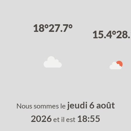
18°
27.7°
15.4°
28.
jeudi 6 août
Nous sommes le
2026
18:55
et il est