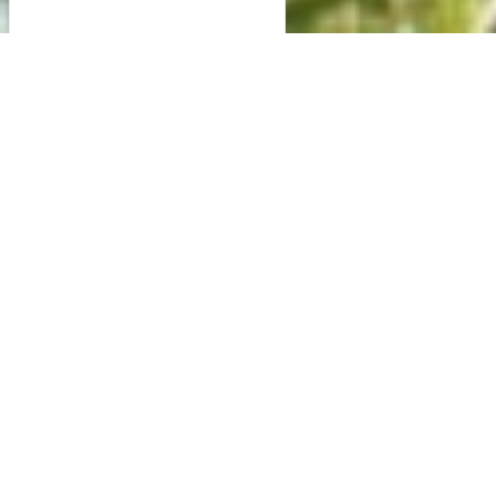
© Christopher Arnoldi - GEIE Terroir Moselle
Entdecken Sie Toul, eine geschichtsträchtige
Stadt im Herzen Lothringens!
Die Stadt Toul ist von einer bemerkenswerten
Stadtmauer umgeben und besticht durch ihr
reiches architektonisches und kulturelles Erbe.
Die gotische Kathedrale, die alten Gassen und
die vielen Gebäude zeugen von einer
glanzvollen Vergangenheit.
Die Stadt gehört zu den
„Plus Beaux Détours de
France
“ und bietet einen angenehmen Rahmen
für einen Besuch, zwischen Authentizität,
bewahrtem Erbe und sanfter Lebensweise.