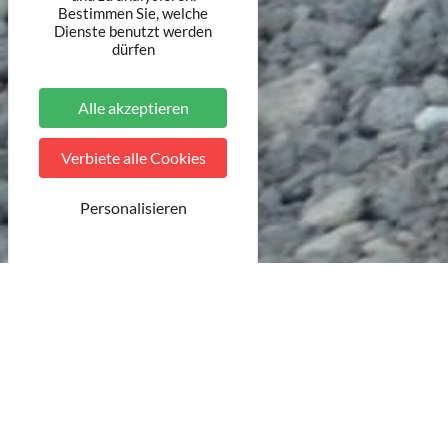
Bestimmen Sie, welche
Dienste benutzt werden
dürfen
Alle akzeptieren
Verbiete alle Cookies
Personalisieren
© J. MATHELIN
Ausstellungen, Konzerte, Messen, Theat
Terres Touloises als Un