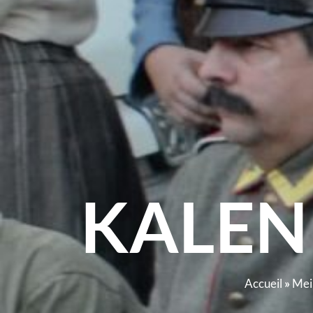
KALEN
Accueil
»
Mei