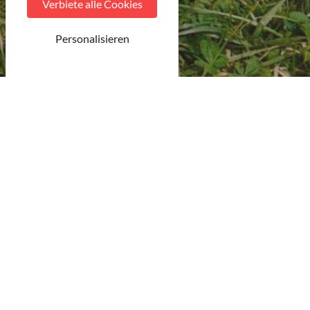
Verbiete alle Cookies
Personalisieren
© Boucle de la Moselle
OFFICE DE TOURISME (FREMDENVERKEHRSAMT)
1 place Charles-de-Gaulle
54200 TOUL
+33 (0)3 83 64 90 60