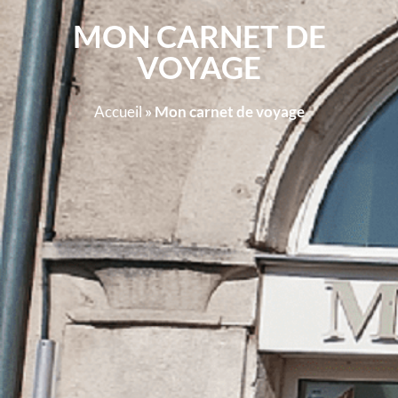
MON CARNET DE
VOYAGE
Accueil
»
Mon carnet de voyage