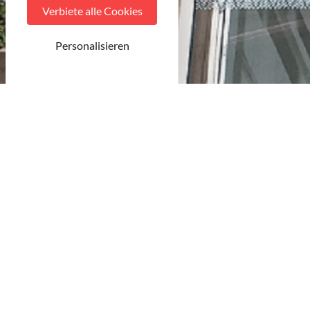
Verbiete alle Cookies
Personalisieren
© MDT
Plan-découverte de Toul, cartes touristiques thématiques ou g
transmettre pour les diffuser dans votre établissement.
Commandez-les à l’aide du formulaire. N’oubliez pas de nous la
Pour toute autre demande, contactez-nous par téléphone au 03