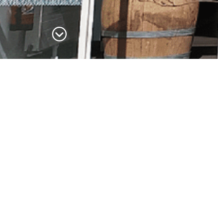
uide des plus beaux détours de France, découvrez ici toutes les 
isser vos coordonnées, nous vous contacterons pour définir avec vo
 83 64 90 60 pendant nos horaires d’ouverture.