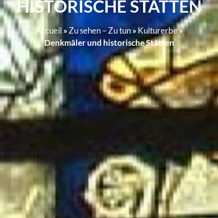
HISTORISCHE STÄTTEN
Accueil
»
Zu sehen – Zu tun
»
Kulturerbe
»
Denkmäler und historische Stätten