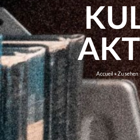
KU
AKT
Accueil
»
Zu sehen 