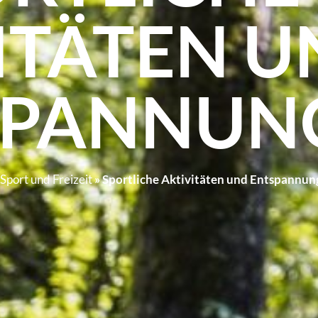
ITÄTEN U
SPANNUN
Sport und Freizeit
»
Sportliche Aktivitäten und Entspannun