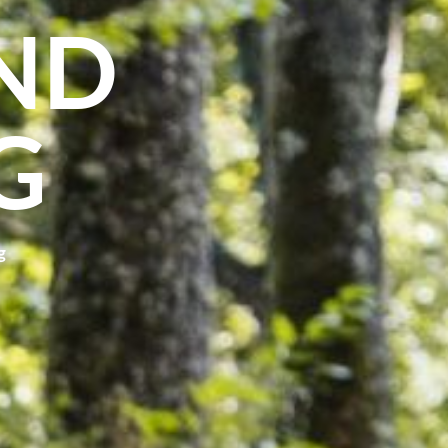
ND
G
g