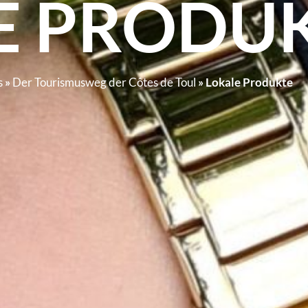
E PRODU
s
»
Der Tourismusweg der Côtes de Toul
»
Lokale Produkte