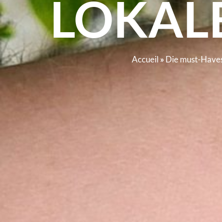
LOKAL
Accueil
»
Die must-Have