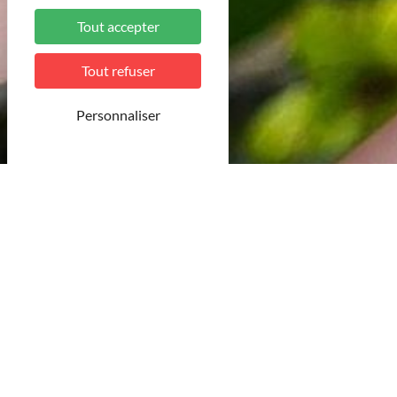
Tout accepter
Tout refuser
Personnaliser
© Pexels
Partez à la rencontre de c
Nos producteurs locaux vous accueillent et partagent l
circuits courts et savoir-faire transmis avec fierté
24 résultat(s)