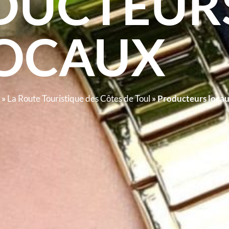
DUCTEUR
OCAUX
»
La Route Touristique des Côtes de Toul
»
Producteurs loca