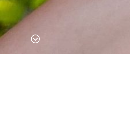
elles et ceux qui font battre le cœur des Terres Touloises.
eur passion pour un terroir riche en traditions et en authe
, vivez une expérience unique au plus près de la terre et des
Filtres