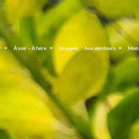
r
À voir – À faire
Groupes
Aux alentours
Mon 