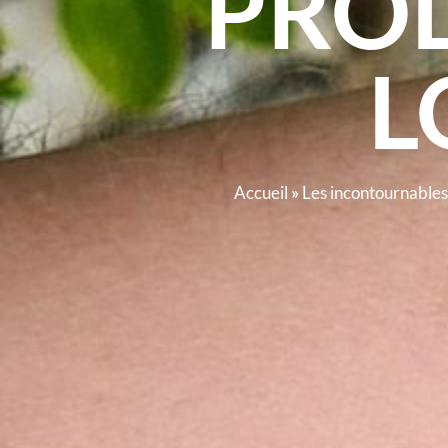
PRO
L
Accueil
»
Les incontournables