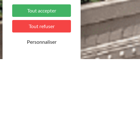
Tout accepter
Tout refuser
Personnaliser
© MDT
Conditions d’utilisations du site internet de la
Maison du Tourisme Terres Touloises
La Maison du tourisme Terres Touloises vous remercie de
votre visite. En parcourant les pages de son site, l’internaute
reconnaît avoir lu et accepté les limites de responsabilité et