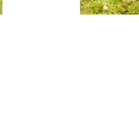
©DTMGR_InterregVA / Udo Bernhart
Envie de passer un weekend sur notre territoire ?
Voici quelques idées d’expériences à faire pour
composer votre séjour !