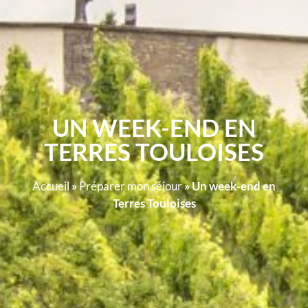
UN WEEK-END EN
TERRES TOULOISES
Accueil
»
Préparer mon séjour
»
Un week-end en
Terres Touloises