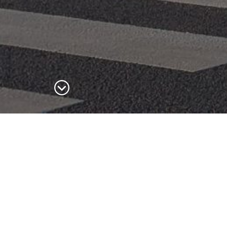
 à vélo, le territoire Terres Touloises bénéficie de
 !