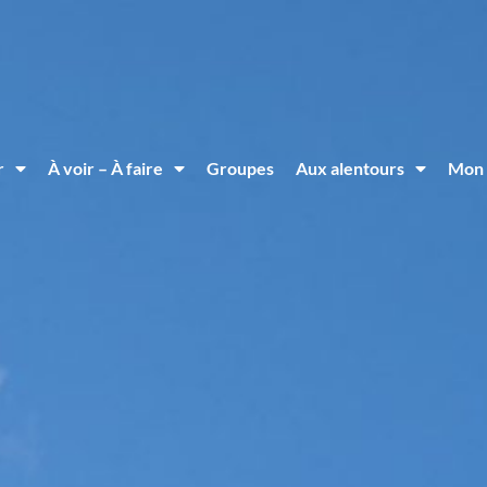
r
À voir – À faire
Groupes
Aux alentours
Mon 