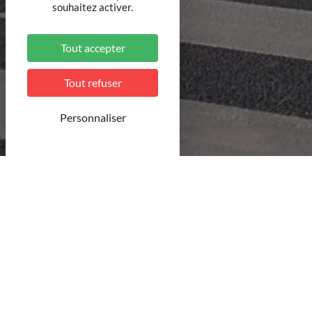
souhaitez activer.
Tout accepter
Tout refuser
Personnaliser
©MDT - Pauline Louyot
En voiture, en train, en bus, et même en bateau ou
communications.
Idéal pour vos tours et vos détours par chez nous