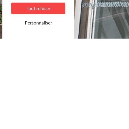
Tout refuser
Personnaliser
© MDT
Merci
Votre demande a bien été envoyée.
Nous vous répondrons dans les plus brefs délais.