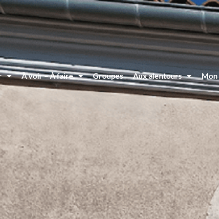
r
À voir – À faire
Groupes
Aux alentours
Mon 