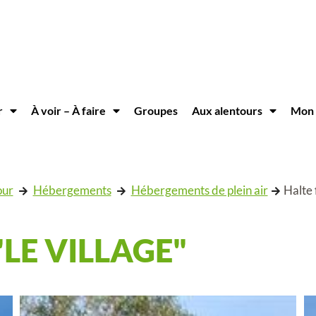
r
À voir – À faire
Groupes
Aux alentours
Mon 
our
Hébergements
Hébergements de plein air
Halte f
"LE VILLAGE"