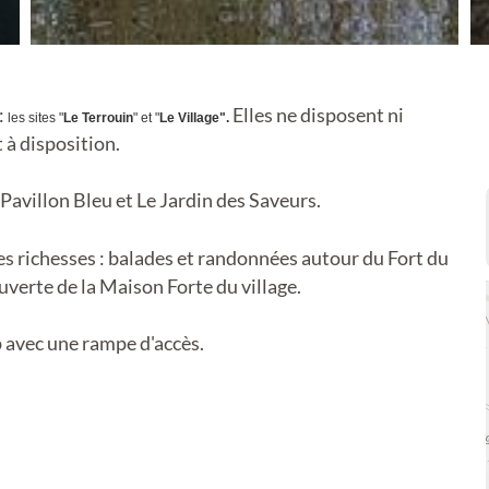
:
Elles ne disposent ni
les sites "
Le Terrouin
" et "
Le Village".
t à disposition.
Pavillon Bleu et Le Jardin des Saveurs.
ses richesses : balades et randonnées autour du Fort du
uverte de la Maison Forte du village.
 avec une rampe d'accès.