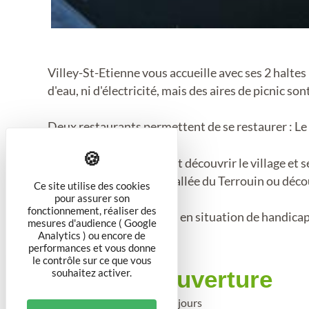
Villey-St-Etienne vous accueille avec ses 2 haltes 
d'eau, ni d'électricité, mais des aires de picnic son
Deux restaurants permettent de se restaurer : Le 
Les plaisanciers pourront découvrir le village et 
Vieux Canton et sur la Vallée du Terrouin ou déco
Ce site utilise des cookies
pour assurer son
fonctionnement, réaliser des
Accesible aux personnes en situation de handicap
mesures d'audience ( Google
Analytics ) ou encore de
performances et vous donne
le contrôle sur ce que vous
Période d'ouverture
souhaitez activer.
Toute l'année 2025 tous les jours