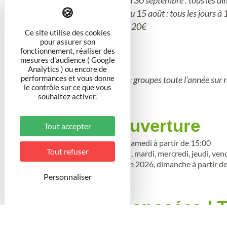
du 1er mai au 30 septembre : tous les di
du 14 juillet au 15 août : tous les jours à 
Pack famille : 20€
Ce site utilise des cookies
pour assurer son
fonctionnement, réaliser des
mesures d'audience ( Google
Analytics ) ou encore de
performances et vous donne
Possibilité de visite pour les groupes toute l'année sur
le contrôle sur ce que vous
souhaitez activer.
Période d'ouverture
Tout accepter
Du 1 mai au 31 août 2026, samedi à partir de 15:00
Tout refuser
Du 6 juillet au 21 août 2026, mardi, mercredi, jeudi, ve
Du 16 août au 30 septembre 2026, dimanche à partir d
Personnaliser
Activités proposées /