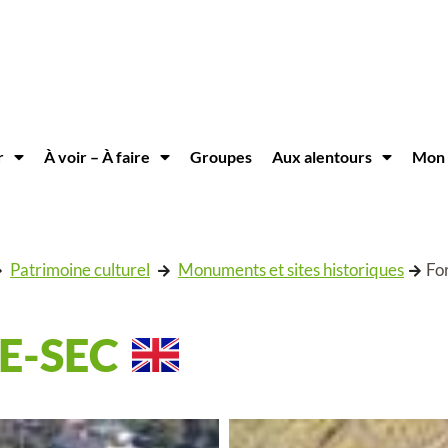
r
À voir – À faire
Groupes
Aux alentours
Mon 
Patrimoine culturel
Monuments et sites historiques
For
LE-SEC