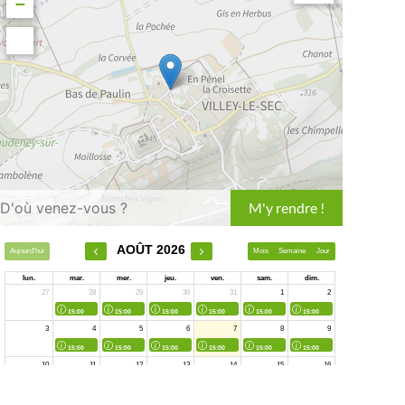
−
Leaflet