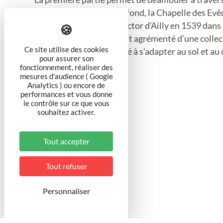
tradition médiévale. Au fond, la Chapelle des Evêq
demande de l’évêque Hector d’Ailly en 1539 dans l
Le jardin en contrebas est agrémenté d’une collect
Ce site utilise des cookies
choisis pour leur capacité à s’adapter au sol et au 
pour assurer son
fonctionnement, réaliser des
mesures d'audience ( Google
Analytics ) ou encore de
Catégorie
performances et vous donne
le contrôle sur ce que vous
souhaitez activer.
Jardin de fleurs
Tout accepter
Tout refuser
Pratique
Personnaliser
Extérieur