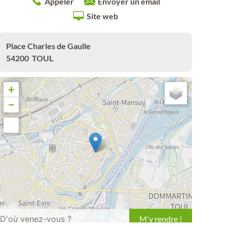
Appeler
Envoyer un email
Site web
Place Charles de Gaulle
54200
TOUL
+
−
Leaflet