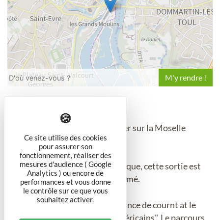
Leaflet
N'ayez pas peur de vous mouiller sur la Moselle
Ce site utilise des cookies
naturelle !
pour assurer son
fonctionnement, réaliser des
mesures d'audience ( Google
Le parcours étant un peu technique, cette sortie est
Analytics ) ou encore de
encadrée par un moniteur diplômé.
performances et vous donne
le contrôle sur ce que vous
souhaitez activer.
La difficulté consiste en la présence de cournt at le
passage du barrage dit "des Américains". Le parcours