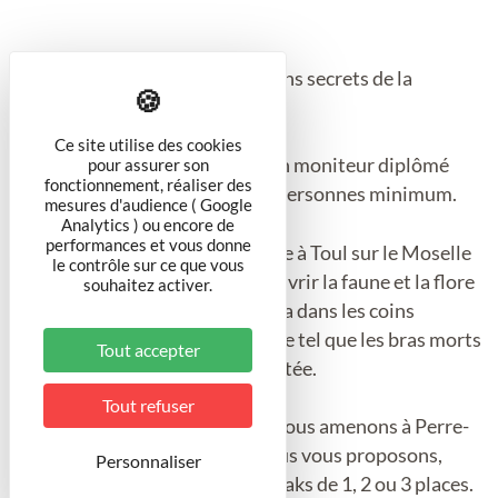
Laissez vous guider dans les coins secrets de la
Moselle canalisée !
Ce site utilise des cookies
Cette sortie est encadrée par un moniteur diplômé
pour assurer son
fonctionnement, réaliser des
pour un groupe constitué de 6 personnes minimum.
mesures d'audience ( Google
Analytics ) ou encore de
performances et vous donne
Le parcours de Pierre-La-Treiche à Toul sur le Moselle
le contrôle sur ce que vous
canalisée vous permet de découvrir la faune et la flore
souhaitez activer.
locale. Le moniteur vous guidera dans les coins
"secrets" de la Moselle canalisée tel que les bras morts
Tout accepter
et une ancienne écluse désaffectée.
Tout refuser
L'allée se fait en minibus, nous vous amenons à Perre-
La-Treiche avec le matériel. Nous vous proposons,
Personnaliser
selon les disponibilités, des kayaks de 1, 2 ou 3 places.