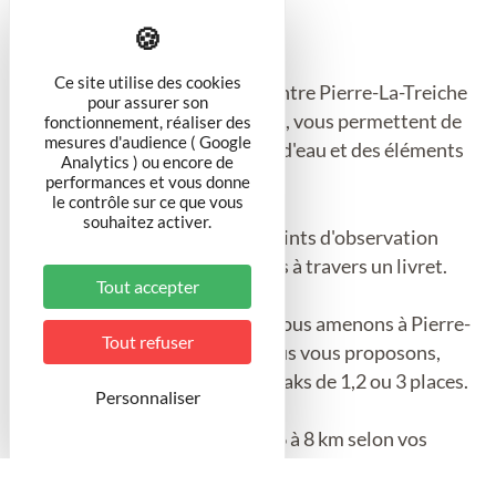
Ce site utilise des cookies
Les sentiers d'interprétation, entre Pierre-La-Treiche
pour assurer son
et Toul, sur la Moselle canalisée, vous permettent de
fonctionnement, réaliser des
mesures d'audience ( Google
découvrir l'histoire de ce cours d'eau et des éléments
Analytics ) ou encore de
qui l'entourent.
performances et vous donne
le contrôle sur ce que vous
souhaitez activer.
Au fil de l'eau, une dizaine de points d'observation
vous sont proposés et expliqués à travers un livret.
Tout accepter
L'aller se fait en minibus, nous vous amenons à Pierre-
Tout refuser
La-Treiche avec le matériel. Nous vous proposons,
selon les disponibilités, des kayaks de 1,2 ou 3 places.
Personnaliser
La distance du parcours est de 6 à 8 km selon vos
explorations.