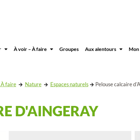
r
À voir – À faire
Groupes
Aux alentours
Mon 
 À faire
Nature
Espaces naturels
Pelouse calcaire d'
RE D'AINGERAY