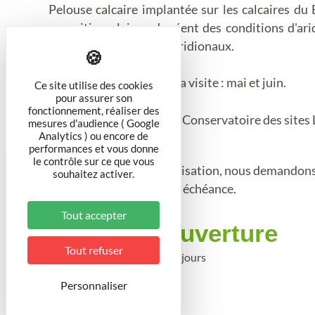
Pelouse calcaire implantée sur les calcaires du
exposition plein sud créent des conditions d'ari
plantes et d'insectes méridionaux.
Meilleure période pour la visite : mai et juin.
Ce site utilise des cookies
pour assurer son
fonctionnement, réaliser des
Le site est protégé par le Conservatoire des sites
mesures d'audience ( Google
Analytics ) ou encore de
performances et vous donne
le contrôle sur ce que vous
Pour des raisons d'organisation, nous demandons 
souhaitez activer.
minimum six mois avant échéance.
Tout accepter
Période d'ouverture
Tout refuser
Toute l'année 2025 tous les jours
Personnaliser