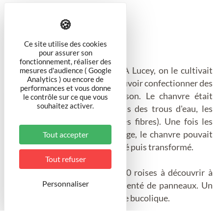
Ce site utilise des cookies
pour assurer son
fonctionnement, réaliser des
Connaissez-vous Le chanvre? A Lucey, on le cultivait
mesures d'audience ( Google
Analytics ) ou encore de
dans les "chenevières" pour pouvoir confectionner des
performances et vous donne
cordages et du linge de maison. Le chanvre était
le contrôle sur ce que vous
souhaitez activer.
immergé après sa récolte dans des trous d'eau, les
roises, pour rouir (nettoyer les fibres). Une fois les
filasses détachées après broyage, le chanvre pouvait
Tout accepter
sécher au soleil pour être peigné puis transformé.
Tout refuser
Aujourd'hui, il reste plus de 30 roises à découvrir à
Personnaliser
Lucey avec un parcours agrémenté de panneaux. Un
paysage original pour une sortie bucolique.