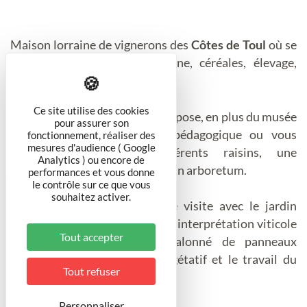
Maison lorraine de vignerons des
Côtes de Toul
où se
pratiquait la polyculture (vigne, céréales, élevage,
houblon, etc.).
Ce site utilise des cookies
La maison de la polyculture propose, en plus du musée
pour assurer son
proprement dit, une vigne pédagogique ou vous
fonctionnement, réaliser des
mesures d'audience ( Google
pouvez déguster les différents raisins, une
Analytics ) ou encore de
houblonnière, une chanvrière, un arboretum.
performances et vous donne
le contrôle sur ce que vous
souhaitez activer.
Vous pouvez compléter votre visite avec le jardin
d'eau des Roises et le sentier d'interprétation viticole
Tout accepter
tracé dans les vignes et jalonné de panneaux
d'information sur le cycle végétatif et le travail du
Tout refuser
vigneron.
Personnaliser