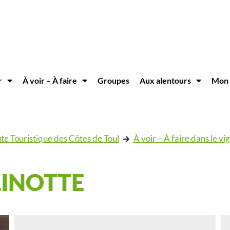
r
À voir – À faire
Groupes
Aux alentours
Mon 
te Touristique des Côtes de Toul
À voir – À faire dans le vi
LINOTTE