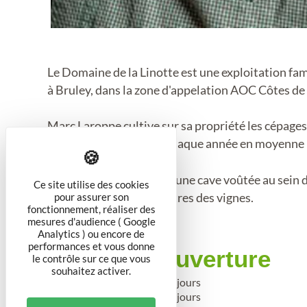
Le Domaine de la Linotte est une exploitation famil
à Bruley, dans la zone d'appelation AOC Côtes de 
Marc Laroppe cultive sur sa propriété les cépages 
vinification et produit chaque année en moyenne 1
Profitez de l'ambiance d'une cave voûtée au sein d
Ce site utilise des cookies
seulement quelques mètres des vignes.
pour assurer son
fonctionnement, réaliser des
mesures d'audience ( Google
Analytics ) ou encore de
performances et vous donne
Période d'ouverture
le contrôle sur ce que vous
souhaitez activer.
Toute l'année 2025 tous les jours
Toute l'année 2026 tous les jours