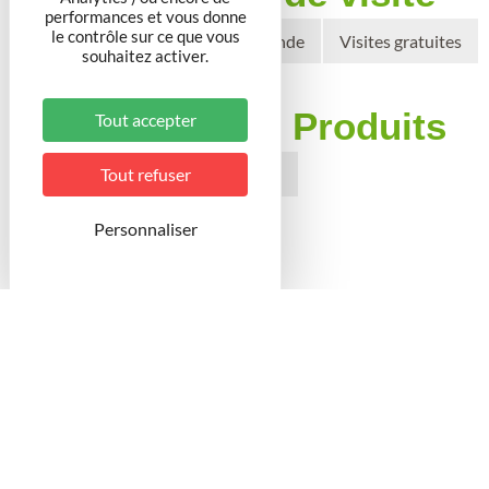
performances et vous donne
le contrôle sur ce que vous
Visites guidées sur demande
Visites gratuites
souhaitez activer.
Boutiques / Produits
Tout accepter
Producteur Vente directe
Tout refuser
Personnaliser
Vin
Chartes / Labels
Agriculture Biologique (AB)
AOC
Moyens de paiement a