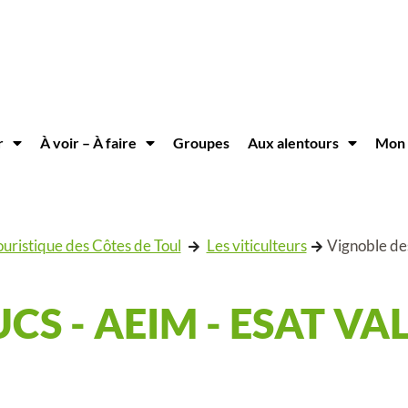
r
À voir – À faire
Groupes
Aux alentours
Mon 
uristique des Côtes de Toul
Les viticulteurs
Vignoble des
CS - AEIM - ESAT VA