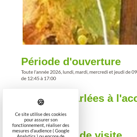
Période d'ouverture
Toute l'année 2026, lundi, mardi, mercredi et jeudi de 0
de 12:45 à 17:00
Langues parlées à l'ac
Anglais
Allemand
Ce site utilise des cookies
pour assurer son
fonctionnement, réaliser des
mesures d'audience ( Google
Conditions de visite
Analytics ) ou encore de