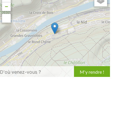
−
Leaflet