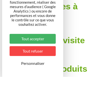
fonctionnement, réaliser des
Langues parlées à
mesures d'audience ( Google
l'accueil
Analytics ) ou encore de
performances et vous donne
le contrôle sur ce que vous
Anglais
souhaitez activer.
Conditions de visite
Tout accepter
Visites libres permanentes
Tout refuser
Personnaliser
Boutiques / Produits
Producteur Vente directe
Vin