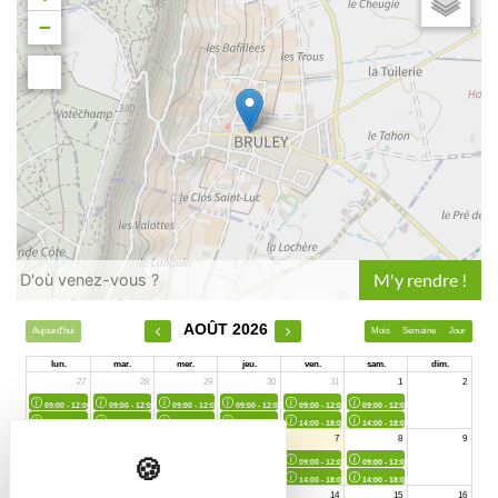
−
Leaflet