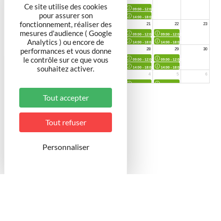
Ce site utilise des cookies
pour assurer son
fonctionnement, réaliser des
mesures d'audience ( Google
Analytics ) ou encore de
performances et vous donne
le contrôle sur ce que vous
souhaitez activer.
Tout accepter
Tout refuser
Personnaliser
Notre Vignoble
Le vignoble LAROPPE est constitué de 20 hectares
situés à Bruley et à Pagney derrière Barine. Au cœur
du vignoble toulois, il bénéficie de conditions