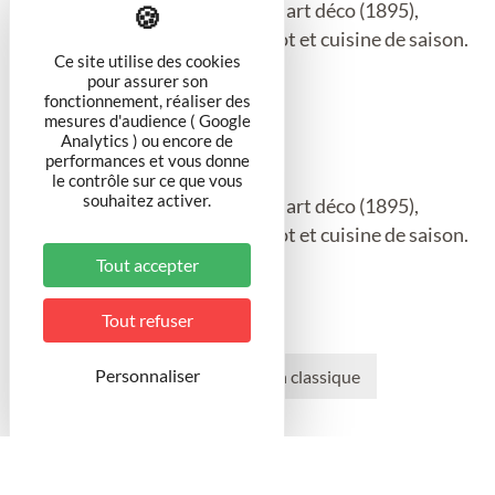
En plein centre ville, restaurant art déco (1895),
faîence murale, ambiance bistrot et cuisine de saison.
Ce site utilise des cookies
Jolie terrasse ombragée en été.
pour assurer son
fonctionnement, réaliser des
mesures d'audience ( Google
Fermé le dimanche et le lundi.
Analytics ) ou encore de
performances et vous donne
le contrôle sur ce que vous
souhaitez activer.
En plein centre ville, restaurant art déco (1895),
faîence murale, ambiance bistrot et cuisine de saison.
Jolie terrasse ombragée en été.
Tout accepter
Catégorie
Tout refuser
Personnaliser
Brasserie / Café
Restauration classique
Langues