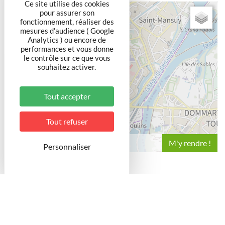
Ce site utilise des cookies
+
pour assurer son
fonctionnement, réaliser des
−
mesures d'audience ( Google
Analytics ) ou encore de
performances et vous donne
le contrôle sur ce que vous
souhaitez activer.
Tout accepter
Tout refuser
Leaflet
Personnaliser
Au coeur de la vieille ville de Toul où subsistent de
beaux témoignages architecturaux du XVème au
XVIIIème siècle, vous flânerez dans les ruelles, aux