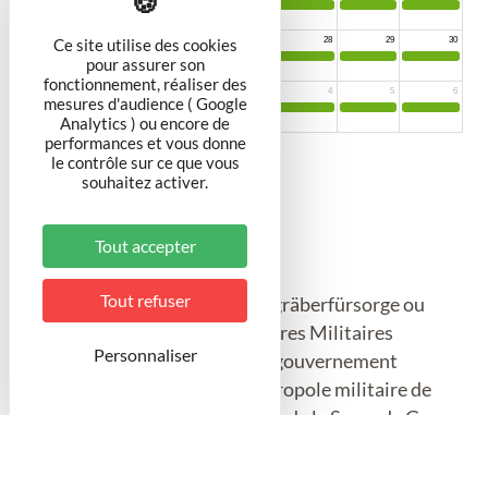
Ce site utilise des cookies
pour assurer son
fonctionnement, réaliser des
mesures d'audience ( Google
Analytics ) ou encore de
performances et vous donne
le contrôle sur ce que vous
souhaitez activer.
Tout accepter
Tout refuser
Le Volksbund Deutsche Kriegsgräberfürsorge ou
Service d'Entretien des Sépultures Militaires
Personnaliser
Allemandes a été chargé par le gouvernement
allemand d'aménager cette nécropole militaire de
regroupement pour les victimes de la Seconde Guerre
Mondiale au début des années 60.
Ancien cimetière américano-allemand, il devient