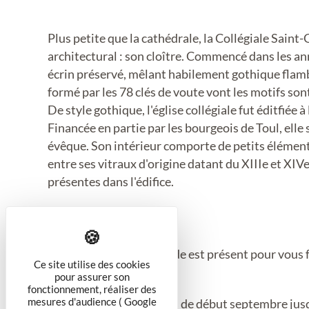
Plus petite que la cathédrale, la Collégiale Saint
architectural : son cloître. Commencé dans les an
écrin préservé, mêlant habilement gothique flambo
formé par les 78 clés de voute vont les motifs son
De style gothique, l'église collégiale fut éditfiée
Financée en partie par les bourgeois de Toul, elle
évêque. Son intérieur comporte de petits élémen
entre ses vitraux d'origine datant du XIIIe et XI
présentes dans l'édifice.
En saison estival, un guide est présent pour vous fa
Ce site utilise des cookies
pour assurer son
fonctionnement, réaliser des
mesures d'audience ( Google
De mi-juin à fin juin, puis de début septembre jus