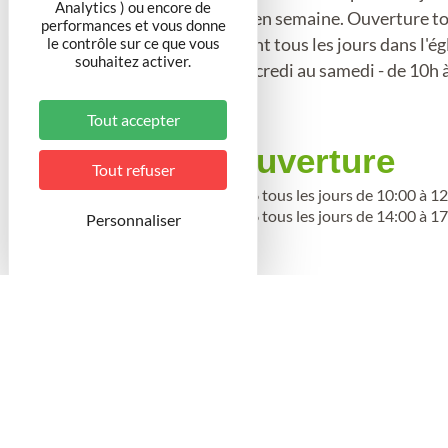
Analytics ) ou encore de
ouverte de 14h à 17h30 en semaine. Ouverture tous
performances et vous donne
le contrôle sur ce que vous
août. Un guide est présent tous les jours dans l'ég
souhaitez activer.
septembre à juin du mercredi au samedi - de 10h à
Petit Copeau)
Tout accepter
Période d'ouverture
Tout refuser
Du 1 juillet au 31 août 2026 tous les jours de 10:00 à 1
Du 1 au 20 septembre 2026 tous les jours de 14:00 à 1
Personnaliser
Catégorie
Classé ou inscrit (MH)
Activités proposées /
Médiéval
Médiéval gothique
Renaissance