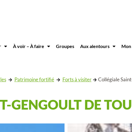
r
À voir – À faire
Groupes
Aux alentours
Mon 
les
Patrimoine fortifié
Forts à visiter
Collégiale Sain
NT-GENGOULT DE TOU