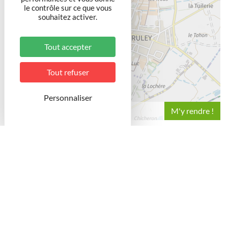
le contrôle sur ce que vous
souhaitez activer.
Tout accepter
Tout refuser
Personnaliser
Leaflet
La chapelle Saint-Martin est une chapelle romane du
XIIème siècle. En dessous de la chapelle, on peut
admirer une réplique de la grotte de Lourdes, ainsi que
la chapelle du Rosaire (céramiques de la vie de la
Vierge et ferronerie remarquables). Il s'agit également