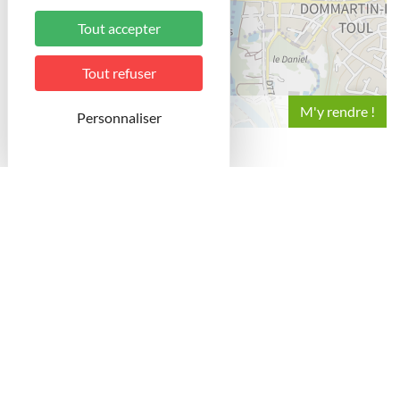
Tout accepter
Tout refuser
Leaflet
Personnaliser
Au pied de la Porte Moselle, le Jardin des Poètes y
prend toute sa place et offre avec le Jardin Moselly,
voisin, une entrée de Ville verdoyante.
Aménagé à l’arrière de la médiathèque intégrée aux
remparts Vauban, ce jardin se veut être un hymne à la
détente et à la poésie, tant par le texte que par la fleur
omniprésente. L’esprit général de cette composition
repose sur une allée engazonnée reprenant