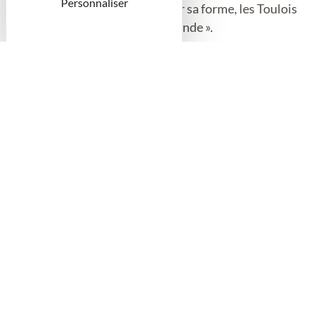
Personnaliser
rappelle son passé militaire. Par sa forme, les Toulois
l’appellent également « Place ronde ».
Cette place fait l’objet, chaque année, d’une mise en scène
au fleurissement coloré très attendu des Toulois et des
touristes. Le thème du fleurissement est gardé confidentiel
jusqu’à sa mise en musique pour le plus grand plaisir des uns
et des autres. L’effet de surprise est garanti.
Période d'ouverture
Toute l'année 2026 tous les jours
Catégorie
Label Architecture contemporaine remarquable