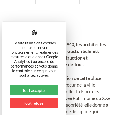
Ce site utilise des cookies
À la suite des destructions de 1940, les architectes
pour assurer son
Georges Noël, Jean Bourgon et Gaston Schmitt
fonctionnement, réaliser des
mesures d'audience ( Google
conçoivent les plans de reconstruction et
Analytics ) ou encore de
d’aménagement du centre-ville de Toul.
performances et vous donne
le contrôle sur ce que vous
souhaitez activer.
En 1950 commence la construction de cette place
circulaire destinée à devenir le coeur de la ville
Tout accepter
nouvelle, distribuant le centre-ville : la Place des
Trois-Evêchés, aujourd’hui classée Patrimoine du XXe
Tout refuser
siècle. Conçue dans une grande sobriété, elle donne à
la ville l’image de robustesse et de discipline qui