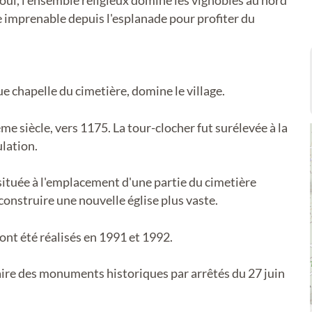
Toul, l'ensemble religieux domine les vignobles au nord
ue imprenable depuis l'esplanade pour profiter du
e chapelle du cimetière, domine le village.
me siècle, vers 1175. La tour-clocher fut surélevée à la
lation.
 (située à l'emplacement d'une partie du cimetière
 construire une nouvelle église plus vaste.
ont été réalisés en 1991 et 1992.
aire des monuments historiques par arrêtés du 27 juin