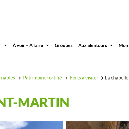
r
À voir – À faire
Groupes
Aux alentours
Mon 
rnables
Patrimoine fortifié
Forts à visiter
La chapelle
INT-MARTIN