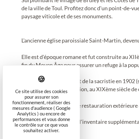
Surplombant le village de Bruley et les Côtes de 
de la ville de Toul. Profitez donc d'un point-de-v
paysage viticole et de ses monuments.
L'ancienne église paroissiale Saint-Martin, devenu
Elle est d'époque romane et fut construite au XIIè
fin du Moyen Âge pour assurer un refuge à la popu
La démolition de la nef et de la sacristie en 1902
actuel) fit suite à la décision, au XIXème siècle de
Ce site utilise des cookies
pour assurer son
fonctionnement, réaliser des
D'importants travaux de restauration extérieure 
mesures d'audience ( Google
Analytics ) ou encore de
performances et vous donne
La chapelle est classée à l'inventaire supplément
le contrôle sur ce que vous
1984.
souhaitez activer.