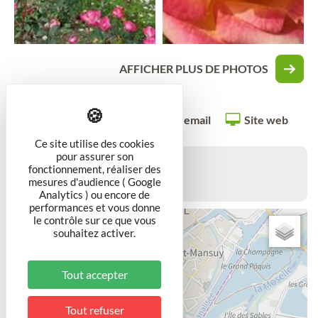
AFFICHER PLUS DE PHOTOS
Appeler
Envoyer un email
Site web
Ce site utilise des cookies
pour assurer son
Quai de la Glacière
fonctionnement, réaliser des
mesures d'audience ( Google
54200
TOUL
Analytics ) ou encore de
performances et vous donne
le contrôle sur ce que vous
+
souhaitez activer.
−
Tout accepter
Tout refuser