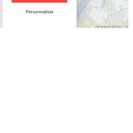
Personnaliser
Leaflet
Havre de paix rattaché au Parc de l’Hôtel de Ville, la
Roseraie André Legrand est un jardin à elle seule,
inspirant quiétude et sérénité.
Elle propose 66 variétés de rosiers, parmi lesquelles la
rose Toul.
Magnifique obtention des roseraies André Eve, Toul est un
rosier buisson à fleurs doubles en forme de pivoines, très