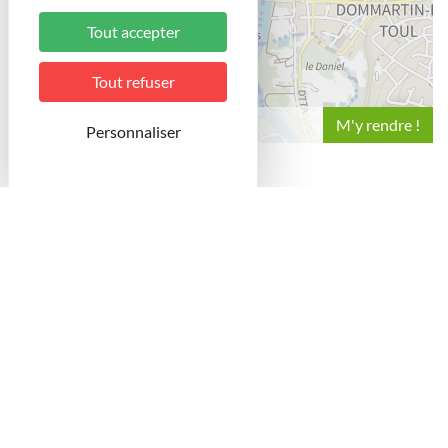
Tout accepter
Tout refuser
Leaflet
Personnaliser
Au pied de la Porte Moselle, le Jardin des Poètes y
prend toute sa place et offre avec le Jardin Moselly,
voisin, une entrée de Ville verdoyante.
Aménagé à l’arrière de la médiathèque intégrée aux
remparts Vauban, ce jardin se veut être un hymne à la
détente et à la poésie, tant par le texte que par la fleur
omniprésente. L’esprit général de cette composition
repose sur une allée engazonnée reprenant