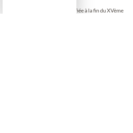
Le jardin de la maison forte, édifiée à la fin du XVème
siècle, constitue une spacieuse terrasse qui surplombe
la vallée de la Moselle.
Catégorie
Jardin public/Promenade publique
Visites
Visites libres