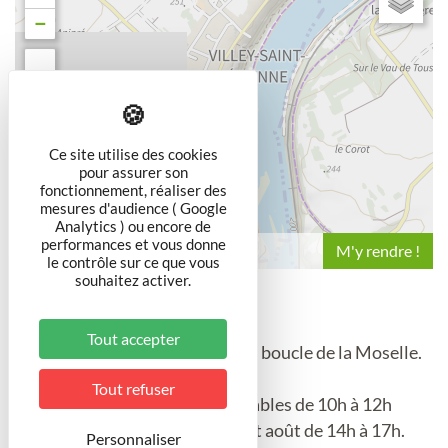
−
Ce site utilise des cookies
pour assurer son
fonctionnement, réaliser des
mesures d'audience ( Google
Analytics ) ou encore de
performances et vous donne
Leaflet
le contrôle sur ce que vous
souhaitez activer.
Tout accepter
10 km au nord-est de Toul sur la boucle de la Moselle.
Tout refuser
Entrée libre tous les jours ouvrables de 10h à 12h
samedi et dimanche en juillet et août de 14h à 17h.
Personnaliser