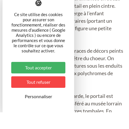
pétales trilobés côtoient un portail en plein cintre.
Son linteau est sculpté d'une vierge à l'enfant
Ce site utilise des cookies
pour assurer son
entourés de deux anges thuriféraires (portant un
fonctionnement, réaliser des
encensoir). Au dessus de la rose figure une petite
mesures d'audience ( Google
Analytics ) ou encore de
fenêtre romane.
performances et vous donne
le contrôle sur ce que vous
La chapelle conserve quelques traces de décors peints
souhaitez activer.
sur les croisées d'ogive et la fenêtre du choeur. On
peut espérer retrouver des peintures sous les enduits
Tout accepter
conservés. Subsistent trois croix polychromes de
consécration de la chapelle.
Tout refuser
En 1963, dans un but de sauvegarde, le portail est
Personnaliser
démonté pierre à pierre et transféré au musée lorrain
de Nancy, tout comme trois pierres tombales. En
1995, la chapelle est inscrite à l'inventaire
supplémentaire des Monuments Historiques. Depuis