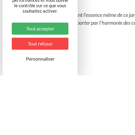
performances et vous donne
le contrôle sur ce que vous
souhaitez activer.
Patrimoine et littérature sont l’essence même de ce jardin
Ville de Toul. Laissez-vous porter par l’harmonie des c
Tout accepter
Tout refuser
Catégorie
Personnaliser
Jardin de fleurs
Pratique
Extérieur