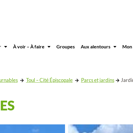
r
À voir – À faire
Groupes
Aux alentours
Mon 
urnables
Toul – Cité Épiscopale
Parcs et jardins
Jardi
ES