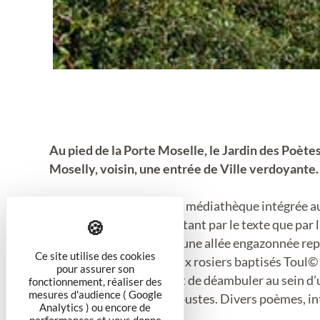
Au pied de la Porte Moselle, le Jardin des Poètes
Moselly, voisin, une entrée de Ville verdoyante.
Aménagé à l’arrière de la médiathèque intégrée a
la détente et à la poésie, tant par le texte que par
composition repose sur une allée engazonnée rep
Ce site utilise des cookies
rosier ; Toul possède deux rosiers baptisés Toul
pour assurer son
Ce cheminement permet de déambuler au sein d’u
fonctionnement, réaliser des
mesures d'audience ( Google
graminées, rosiers et arbustes. Divers poèmes, i
Analytics ) ou encore de
sont à découvrir.