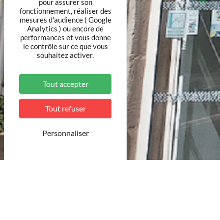
pour assurer son
fonctionnement, réaliser des
mesures d'audience ( Google
Analytics ) ou encore de
performances et vous donne
le contrôle sur ce que vous
souhaitez activer.
Tout accepter
Tout refuser
Personnaliser
© MDT
L’atelier de travail vélo a été mise en place à la 
Retrouvez sur cette page les compte-rendus des at