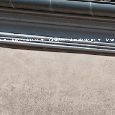
r
À voir – À faire
Groupes
Aux alentours
Mon 