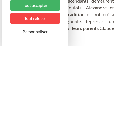
générations plus tard, les descendants demeurent
Tout accepter
accrochés aux coteaux du Toulois. Alexandre et
Stéphane ont perpétué une tradition et ont été à
Tout refuser
l’origine du renouveau du vignoble. Reprenant un
domaine déjà bien développé par leurs parents Claude
Personnaliser
et Renée.
NOTRE PHILOSOPHIE
L’agriculture biologique, plus qu’un choix marketing
était une évidence et s’est imposée d’elle-même. Cela
a commencé avec l’arrêt du désherbage systématique
dans le milieu des années 80, la diminution des doses
de traitements au début des années 2000 et cela a
continué naturellement vers le bio.