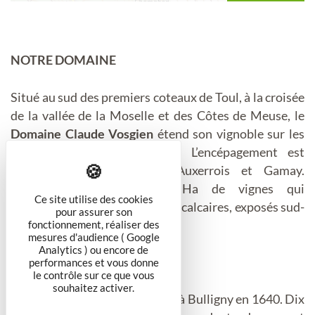
NOTRE DOMAINE
Situé au sud des premiers coteaux de Toul, à la croisée
de la vallée de la Moselle et des Côtes de Meuse, le
Domaine Claude Vosgien
étend son vignoble sur les
villages des Côtes de Toul. L’encépagement est
composé de Pinot Noir, Auxerrois et Gamay.
Aujourd’hui, ce sont 10 Ha de vignes qui
Ce site utilise des cookies
s’épanouissent sur des coteaux calcaires, exposés sud-
pour assurer son
est.
fonctionnement, réaliser des
mesures d'audience ( Google
Analytics ) ou encore de
NOTRE HISTOIRE
performances et vous donne
le contrôle sur ce que vous
souhaitez activer.
L’histoire du domaine démarre à Bulligny en 1640. Dix