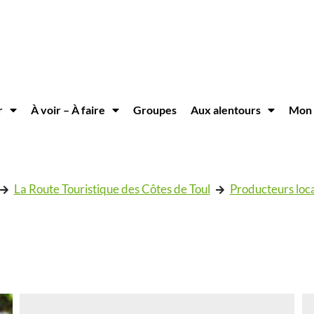
r
À voir – À faire
Groupes
Aux alentours
Mon 
La Route Touristique des Côtes de Toul
Producteurs loc