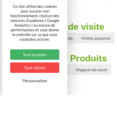
Ce site utilise des cookies
pour assurer son
fonctionnement, réaliser des
mesures d'audience ( Google
Conditions de visite
Analytics ) ou encore de
performances et vous donne
le contrôle sur ce que vous
Visites guidées sur demande
Visites payantes
souhaitez activer.
Tout accepter
Boutiques / Produits
Tout refuser
Producteur Vente directe
Magasin de vente
Personnaliser
Vin
Chartes / Labels
AOC