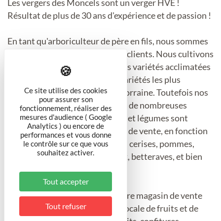
Les vergers des Moncels sont un verger HVE !
Résultat de plus de 30 ans d'expérience et de passion !
En tant qu'arboriculteur de père en fils, nous sommes
à l'écoute de la nature et de nos clients. Nous cultivons
des espèces diversifiées avec des variétés acclimatées
à la région Lorraine. L'une des variétés les plus
Ce site utilise des cookies
reconnues est la Mirabelle de Lorraine. Toutefois nos
pour assurer son
sols permettent aussi la culture de nombreuses
fonctionnement, réaliser des
mesures d'audience ( Google
espèces. Tout un panel de fruits et légumes sont
Analytics ) ou encore de
retrouvables dans notre espace de vente, en fonction
performances et vous donne
des saisons : mirabelles, fraises, cerises, pommes,
le contrôle sur ce que vous
souhaitez activer.
pêches, abricots, salades, choux, betteraves, et bien
d'autres.
Tout accepter
Nous vous accueillons dans notre magasin de vente
Tout refuser
directe avec notre production locale de fruits et de