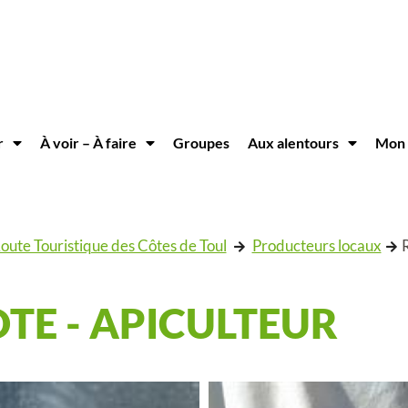
r
À voir – À faire
Groupes
Aux alentours
Mon 
oute Touristique des Côtes de Toul
Producteurs locaux
R
TE - APICULTEUR