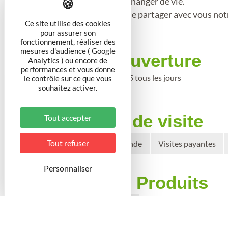
Et un jour, une envie de changer de vie.
Nous sommes heureux de partager avec vous notre
Ce site utilise des cookies
pour assurer son
fonctionnement, réaliser des
mesures d'audience ( Google
Période d'ouverture
Analytics ) ou encore de
performances et vous donne
Du 26 au 31 décembre 2025 tous les jours
le contrôle sur ce que vous
souhaitez activer.
Conditions de visite
Tout accepter
Tout refuser
Visites guidées sur demande
Visites payantes
Personnaliser
Boutiques / Produits
Producteur Vente directe