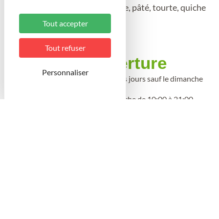
Planche de charcuterie, fromage, pâté, tourte, quiche
...
Tout accepter
Tout refuser
Période d'ouverture
Personnaliser
Du 1 mai au 1 octobre 2026 tous les jours sauf le dimanche
de 09:00 à 22:00
Du 1 juillet au 31 août 2026, dimanche de 10:00 à 21:00
Langues parlées à
l'accueil
Anglais
Conditions de visite
Visites libres permanentes