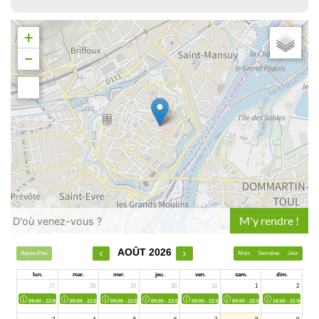
+
−
Leaflet